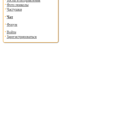
Тосты и поздравления
Фото приколы
Частушки
Чат
Форум
Войти
Зарегистрироваться