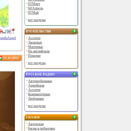
03'Март
04'Апрель
05'Май
все разделы
РУГАТЕЛЬСТВА
nightAngel
Ассорти
Ласковые
Матерные
На английском
Пошлые
21.11.2012
все разделы
РУССКОЕ РАДИО
Автомобильные
Армейские
Ассорти
Компьютерные
Любовные
все разделы
СКАЗКИ
Авторские
Басни и побасенки