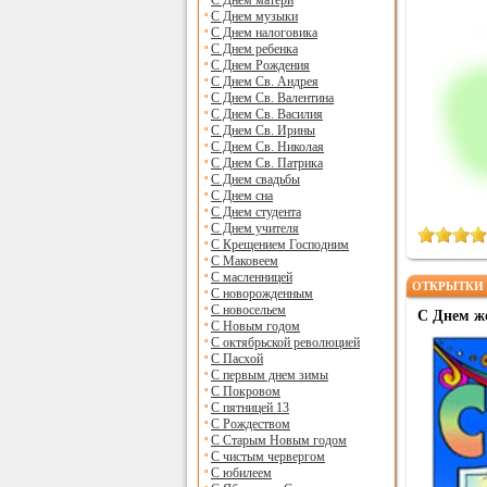
С Днем матери
С Днем музыки
С Днем налоговика
С Днем ребенка
С Днем Рождения
С Днем Св. Андрея
С Днем Св. Валентина
С Днем Св. Василия
С Днем Св. Ирины
С Днем Св. Николая
С Днем Св. Патрика
С Днем свадьбы
С Днем сна
С Днем студента
С Днем учителя
С Крещением Господним
С Маковеем
С масленницей
ОТКРЫТКИ 
С новорожденным
С новосельем
С Днем ж
С Новым годом
С октябрьской революцией
С Пасхой
С первым днем зимы
С Покровом
С пятницей 13
С Рождеством
С Старым Новым годом
С чистым червергом
С юбилеем