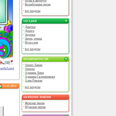
Игры в автобусе
Колыбельные песни
все разделы
ЗАГАДКИ
Данетки
Дорога
Задачки
Звери, птицы
Игра слов
все разделы
ЗНАМЕНИТОСТИ
Аврил Лавин
nightAngel
Аврора
Адриана Лима
Адриана Скленарикова
Алан Рикман
21.11.2012
все разделы
ЗНАЧЕНИЕ ИМЕНИ
Женские имена
Мужские имена