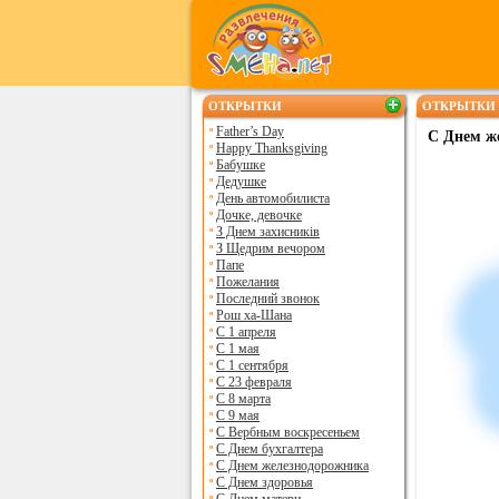
ОТКРЫТКИ
ОТКРЫТКИ 
Father’s Day
С Днем ж
Happy Thanksgiving
Бабушке
Дедушке
День автомобилиста
Дочке, девочке
З Днем захисників
З Щедрим вечором
Папе
Пожелания
Последний звонок
Рош ха-Шана
С 1 апреля
С 1 мая
С 1 сентября
С 23 февраля
С 8 марта
С 9 мая
С Вербным воскресеньем
С Днем бухгалтера
С Днем железнодорожника
С Днем здоровья