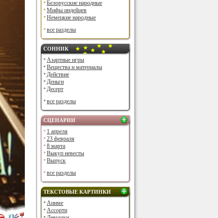
Белорусские народные
Мифы индейцев
Немецкие народные
все разделы
СОННИК
Азартные игры
Вещества и материалы
Действие
Деньги
Десерт
все разделы
СЦЕНАРИИ
1 апреля
23 февраля
8 марта
Выкуп невесты
Выпуск
все разделы
ТЕКСТОВЫЕ КАРТИНКИ
Аниме
Ассорти
Девушки