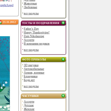
Животные
nightAngel
Любовные
все разделы
21.11.2012
ТОСТЫ И ПОЗДРАВЛЕНИЯ
Father’s Day
Happy Thanksgiving!
Zum Nikolaustag
Ассорти
В компании медиков
все разделы
ФОТО ПРИКОЛЫ
3D рисунки
Автомобильные
Армия, военные
Блондинки
Боди арт
все разделы
ЧАСТУШКИ
Ассорти
Детские
Женские