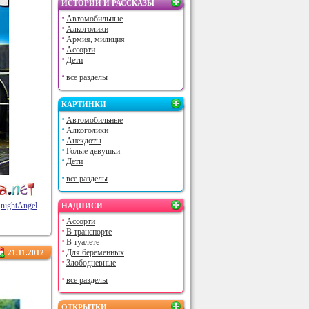
ИСТОРИИ И РАССКАЗЫ
Автомобильные
Алкоголики
Армия, милиция
Ассорти
Дети
все разделы
КАРТИНКИ
Автомобильные
Алкоголики
Анекдоты
Голые девушки
Дети
все разделы
nightAngel
НАДПИСИ
Ассорти
В транспорте
В туалете
Для беременных
21.11.2012
Злободневные
все разделы
ОТКРЫТКИ