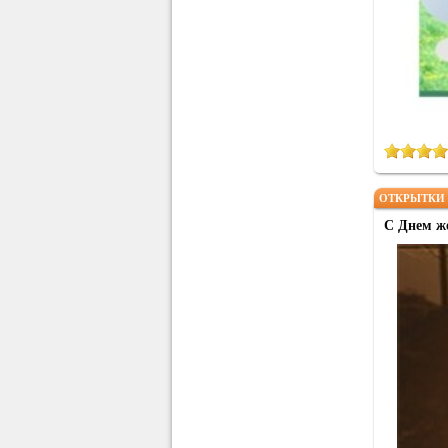
ОТКРЫТКИ 
С Днем ж