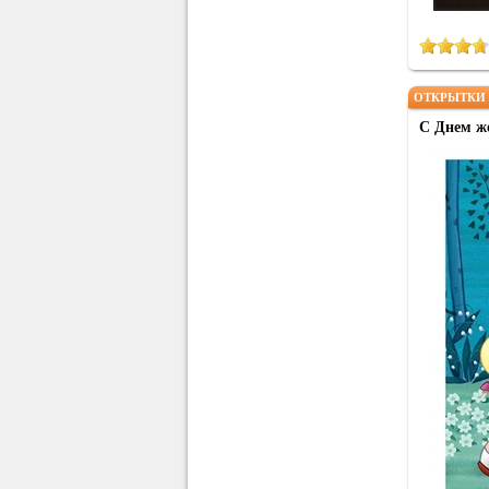
ОТКРЫТКИ 
С Днем ж