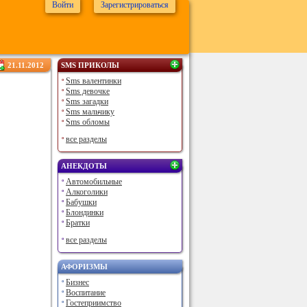
Войти
Зарегистрироваться
21.11.2012
SMS ПРИКОЛЫ
Sms валентинки
Sms девочке
Sms загадки
Sms мальчику
Sms обломы
все разделы
АНЕКДОТЫ
Автомобильные
Алкоголики
Бабушки
Блондинки
Братки
все разделы
АФОРИЗМЫ
Бизнес
Воспитание
Гостеприимство