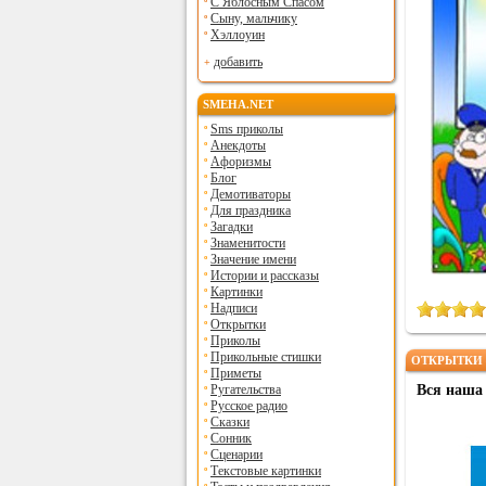
С Яблосным Спасом
Сыну, мальчику
Хэллоуин
добавить
SMEHA.NET
Sms приколы
Анекдоты
Афоризмы
Блог
Демотиваторы
Для праздника
Загадки
Знаменитости
Значение имени
Истории и рассказы
Картинки
Надписи
Открытки
Приколы
Прикольные стишки
ОТКРЫТКИ 
Приметы
Ругательства
Вся наша 
Русское радио
Сказки
Сонник
Сценарии
Текстовые картинки