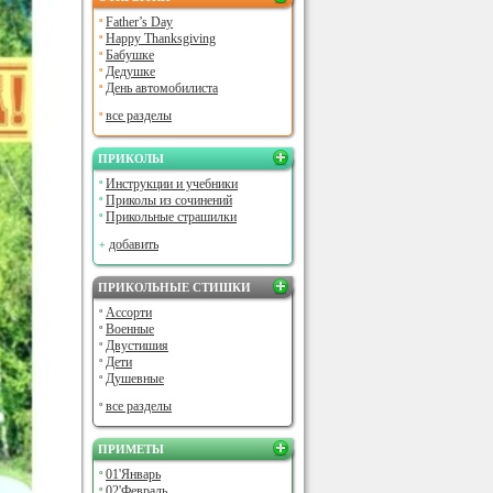
Father’s Day
Happy Thanksgiving
Бабушке
Дедушке
День автомобилиста
все разделы
ПРИКОЛЫ
Инструкции и учебники
Приколы из сочинений
Прикольные страшилки
добавить
ПРИКОЛЬНЫЕ СТИШКИ
Ассорти
Военные
Двустишия
Дети
Душевные
все разделы
ПРИМЕТЫ
01'Январь
02'Февраль