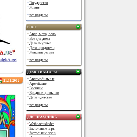
Государство
Жизнь
все разделы
БЛОГ
Авто, мото, вело
Все для дома
Дела амурные
Дети и родители
Женский раздел
nightAngel
все разделы
ДЕМОТИВАТОРЫ
Автомобильные
21.11.2012
Армейские
Военные
Вредные привычки
Дети и детство
все разделы
ДЛЯ ПРАЗДНИКА
Weihnachtslieder
Застольные игры
Застольные песни