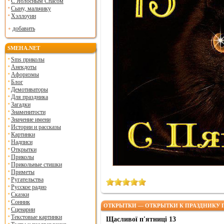
С Яблосным Спасом
Сыну, мальчику
Хэллоуин
добавить
SMEHA.NET
Sms приколы
Анекдоты
Афоризмы
Блог
Демотиваторы
Для праздника
Загадки
Знаменитости
Значение имени
Истории и рассказы
Картинки
Надписи
Открытки
Приколы
Прикольные стишки
Приметы
Ругательства
Русское радио
Сказки
Сонник
ОТКРЫТКИ — ОТКРЫТКИ К ПРАЗДНИКУ 
Сценарии
Текстовые картинки
Щасливої п'ятниці 13