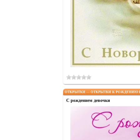
ОТКРЫТКИ — ОТКРЫТКИ К РОЖДЕНИЮ 
С рождением девочки