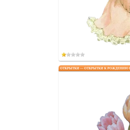
ОТКРЫТКИ — ОТКРЫТКИ К РОЖДЕНИЮ 