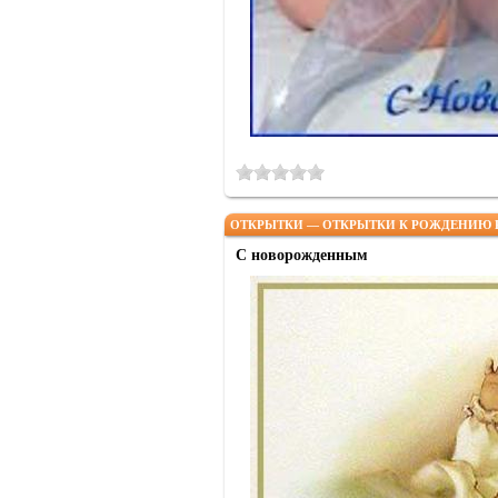
ОТКРЫТКИ — ОТКРЫТКИ К РОЖДЕНИЮ 
С новорожденным