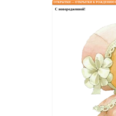
ОТКРЫТКИ — ОТКРЫТКИ К РОЖДЕНИЮ 
С новородженной!