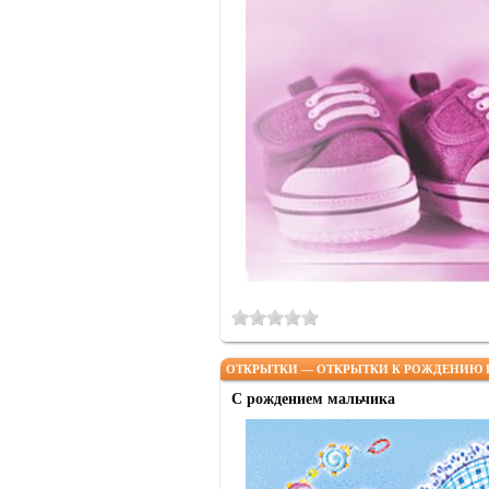
ОТКРЫТКИ — ОТКРЫТКИ К РОЖДЕНИЮ 
С рождением мальчика