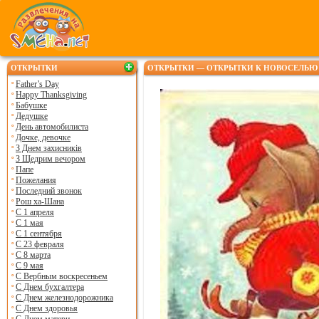
ОТКРЫТКИ
ОТКРЫТКИ — ОТКРЫТКИ К НОВОСЕЛЬЮ
Father’s Day
Happy Thanksgiving
Бабушке
Дедушке
День автомобилиста
Дочке, девочке
З Днем захисників
З Щедрим вечором
Папе
Пожелания
Последний звонок
Рош ха-Шана
С 1 апреля
С 1 мая
С 1 сентября
С 23 февраля
С 8 марта
С 9 мая
С Вербным воскресеньем
С Днем бухгалтера
С Днем железнодорожника
С Днем здоровья