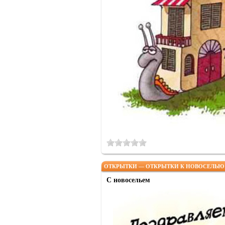
ОТКРЫТКИ — ОТКРЫТКИ К НОВОСЕЛЬЮ
С новосельем