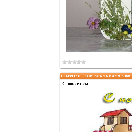
ОТКРЫТКИ — ОТКРЫТКИ К НОВОСЕЛЬЮ
С новосельем