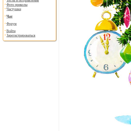
Тосты и поздравления
Фото приколы
Частушки
Чат
Форум
Войти
Зарегистрироваться