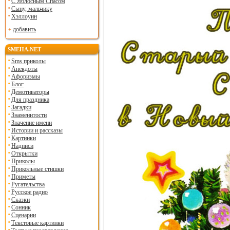
С Яблосным Спасом
Сыну, мальчику
Хэллоуин
добавить
SMEHA.NET
Sms приколы
Анекдоты
Афоризмы
Блог
Демотиваторы
Для праздника
Загадки
Знаменитости
Значение имени
Истории и рассказы
Картинки
Надписи
Открытки
Приколы
Прикольные стишки
Приметы
Ругательства
Русское радио
Сказки
Сонник
Сценарии
Текстовые картинки