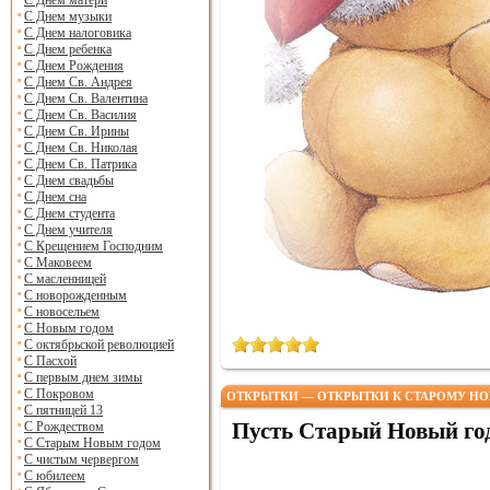
С Днем матери
С Днем музыки
С Днем налоговика
С Днем ребенка
С Днем Рождения
С Днем Св. Андрея
С Днем Св. Валентина
С Днем Св. Василия
С Днем Св. Ирины
С Днем Св. Николая
С Днем Св. Патрика
С Днем свадьбы
С Днем сна
С Днем студента
С Днем учителя
С Крещением Господним
С Маковеем
С масленницей
С новорожденным
С новосельем
С Новым годом
С октябрьской революцией
С Пасхой
С первым днем зимы
С Покровом
ОТКРЫТКИ — ОТКРЫТКИ К СТАРОМУ НО
С пятницей 13
Пусть Старый Новый год
С Рождеством
С Старым Новым годом
С чистым червергом
С юбилеем