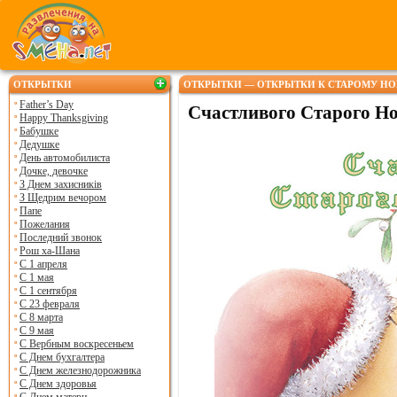
ОТКРЫТКИ
ОТКРЫТКИ — ОТКРЫТКИ К СТАРОМУ НО
Father’s Day
Счастливого Старого Но
Happy Thanksgiving
Бабушке
Дедушке
День автомобилиста
Дочке, девочке
З Днем захисників
З Щедрим вечором
Папе
Пожелания
Последний звонок
Рош ха-Шана
С 1 апреля
С 1 мая
С 1 сентября
С 23 февраля
С 8 марта
С 9 мая
С Вербным воскресеньем
С Днем бухгалтера
С Днем железнодорожника
С Днем здоровья