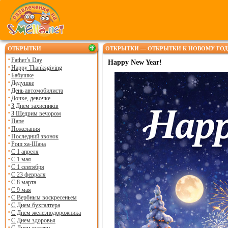
ОТКРЫТКИ
ОТКРЫТКИ — ОТКРЫТКИ К НОВОМУ ГО
Father’s Day
Happy New Year!
Happy Thanksgiving
Бабушке
Дедушке
День автомобилиста
Дочке, девочке
З Днем захисників
З Щедрим вечором
Папе
Пожелания
Последний звонок
Рош ха-Шана
С 1 апреля
С 1 мая
С 1 сентября
С 23 февраля
С 8 марта
С 9 мая
С Вербным воскресеньем
С Днем бухгалтера
С Днем железнодорожника
С Днем здоровья