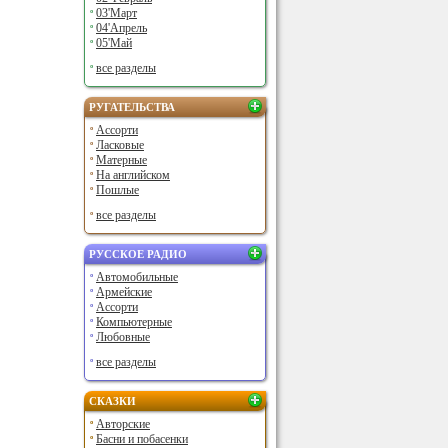
03'Март
04'Апрель
05'Май
все разделы
РУГАТЕЛЬСТВА
Ассорти
Ласковые
Матерные
На английском
Пошлые
все разделы
РУССКОЕ РАДИО
Автомобильные
Армейские
Ассорти
Компьютерные
Любовные
все разделы
СКАЗКИ
Авторские
Басни и побасенки