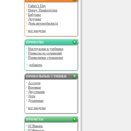
Father’s Day
Happy Thanksgiving
Бабушке
Дедушке
День автомобилиста
все разделы
ПРИКОЛЫ
Инструкции и учебники
Приколы из сочинений
Прикольные страшилки
добавить
ПРИКОЛЬНЫЕ СТИШКИ
Ассорти
Военные
Двустишия
Дети
Душевные
все разделы
ПРИМЕТЫ
01'Январь
02'Февраль