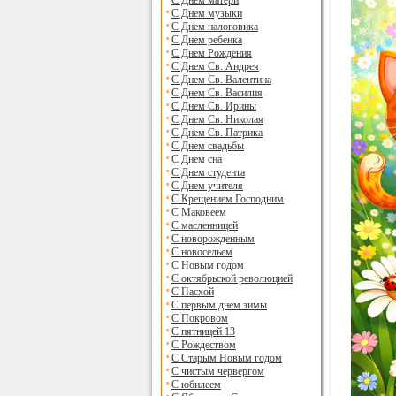
С Днем матери
С Днем музыки
С Днем налоговика
С Днем ребенка
С Днем Рождения
С Днем Св. Андрея
С Днем Св. Валентина
С Днем Св. Василия
С Днем Св. Ирины
С Днем Св. Николая
С Днем Св. Патрика
С Днем свадьбы
С Днем сна
С Днем студента
С Днем учителя
С Крещением Господним
С Маковеем
С масленницей
С новорожденным
С новосельем
С Новым годом
С октябрьской революцией
С Пасхой
С первым днем зимы
С Покровом
С пятницей 13
С Рождеством
С Старым Новым годом
С чистым червергом
С юбилеем