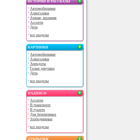
ИСТОРИИ И РАССКАЗЫ
Автомобильные
Алкоголики
Армия, милиция
Ассорти
Дети
все разделы
КАРТИНКИ
Автомобильные
Алкоголики
Анекдоты
Голые девушки
Дети
все разделы
НАДПИСИ
Ассорти
В транспорте
В туалете
Для беременных
Злободневные
все разделы
ОТКРЫТКИ