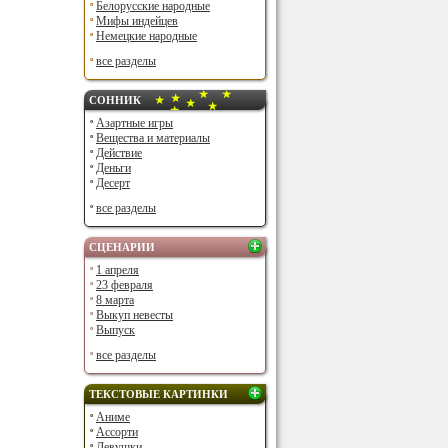
Белорусские народные
Мифы индейцев
Немецкие народные
все разделы
СОННИК
Азартные игры
Вещества и материалы
Действие
Деньги
Десерт
все разделы
СЦЕНАРИИ
1 апреля
23 февраля
8 марта
Выкуп невесты
Выпуск
все разделы
ТЕКСТОВЫЕ КАРТИНКИ
Аниме
Ассорти
Девушки