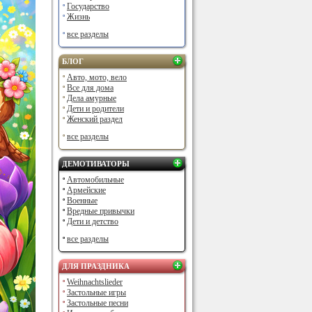
Государство
Жизнь
все разделы
БЛОГ
Авто, мото, вело
Все для дома
Дела амурные
Дети и родители
Женский раздел
все разделы
ДЕМОТИВАТОРЫ
Автомобильные
Армейские
Военные
Вредные привычки
Дети и детство
все разделы
ДЛЯ ПРАЗДНИКА
Weihnachtslieder
Застольные игры
Застольные песни