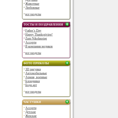
Животные
Любовные
все разделы
ТОСТЫ И ПОЗДРАВЛЕНИЯ
Father’s Day
Happy Thanksgiving!
Zum Nikolaustag
Ассорти
В компании медиков
все разделы
ФОТО ПРИКОЛЫ
3D рисунки
Автомобильные
Армия, военные
Блондинки
Боди арт
все разделы
ЧАСТУШКИ
Ассорти
Детские
Женские