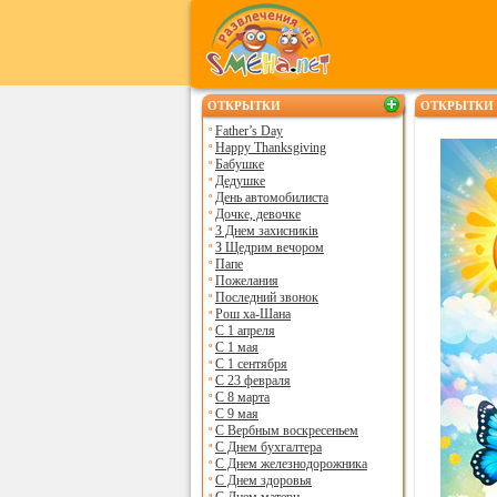
ОТКРЫТКИ
ОТКРЫТКИ 
Father’s Day
Happy Thanksgiving
Бабушке
Дедушке
День автомобилиста
Дочке, девочке
З Днем захисників
З Щедрим вечором
Папе
Пожелания
Последний звонок
Рош ха-Шана
С 1 апреля
С 1 мая
С 1 сентября
С 23 февраля
С 8 марта
С 9 мая
С Вербным воскресеньем
С Днем бухгалтера
С Днем железнодорожника
С Днем здоровья