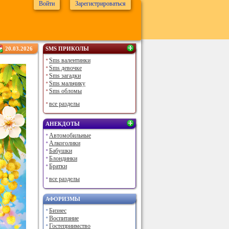
Войти
Зарегистрироваться
20.03.2026
SMS ПРИКОЛЫ
Sms валентинки
Sms девочке
Sms загадки
Sms мальчику
Sms обломы
все разделы
АНЕКДОТЫ
Автомобильные
Алкоголики
Бабушки
Блондинки
Братки
все разделы
АФОРИЗМЫ
Бизнес
Воспитание
Гостеприимство