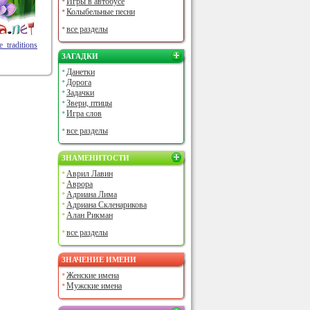
Игры в автобусе
Колыбельные песни
все разделы
e_traditions
ЗАГАДКИ
Данетки
Дорога
Задачки
Звери, птицы
Игра слов
все разделы
ЗНАМЕНИТОСТИ
Аврил Лавин
Аврора
Адриана Лима
Адриана Скленарикова
Алан Рикман
все разделы
ЗНАЧЕНИЕ ИМЕНИ
Женские имена
Мужские имена